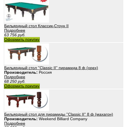
Бильярдный стол Классик-Стоун II
Подробнее
63 756
руб.
Оформить покупку
Бильярдный стол ''Classic II'' пирамида 8 ф (орех)
Производитель:
Россия
Подробнее
68 250
руб.
Оформить покупку
Бильярдный стол для пирамиды ''Classic II'' 8 ф (махагон)
Производитель:
Weekend Billiard Company
Подробнее