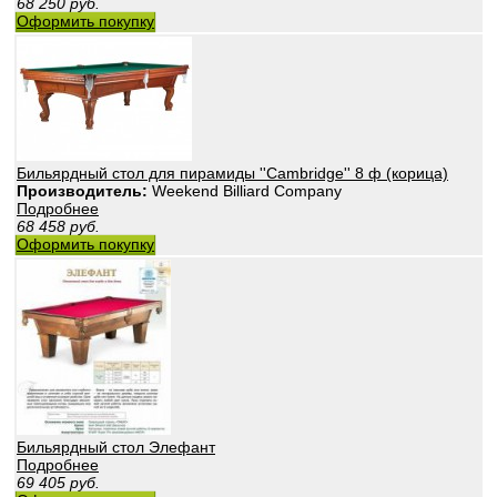
68 250
руб.
Оформить покупку
Бильярдный стол для пирамиды ''Cambridge'' 8 ф (корица)
Производитель:
Weekend Billiard Company
Подробнее
68 458
руб.
Оформить покупку
Бильярдный стол Элефант
Подробнее
69 405
руб.