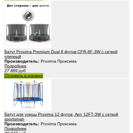
Батут Proxima Premium Dual 8 футов CFR-8F-3W с сеткой
уличный
Производитель:
Proxima Проксима
Подробнее
27 889
руб.
Отложить в корзину
Батут для улицы Proxima 12 футов, Арт. 12FT-3W с сеткой
sportsman
Производитель:
Proxima Проксима
Подробнее