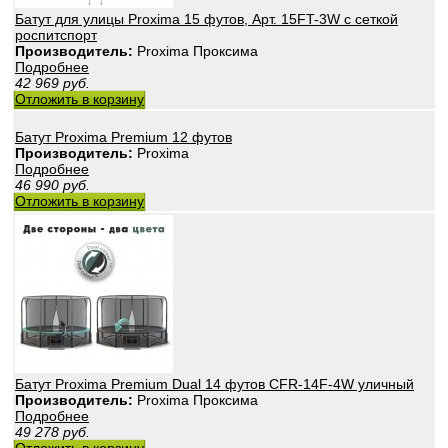
Батут для улицы Proxima 15 футов, Арт. 15FT-3W с сеткой
роспитспорт
Производитель:
Proxima Проксима
Подробнее
42 969
руб.
Отложить в корзину
Батут Proxima Premium 12 футов
Производитель:
Proxima
Подробнее
46 990
руб.
Отложить в корзину
Батут Proxima Premium Dual 14 футов CFR-14F-4W уличный
Производитель:
Proxima Проксима
Подробнее
49 278
руб.