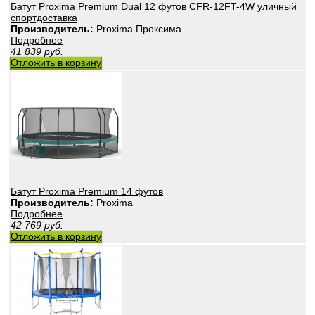
Батут Proxima Premium Dual 12 футов CFR-12FT-4W уличный
спортдоставка
Производитель:
Proxima Проксима
Подробнее
41 839
руб.
Отложить в корзину
Батут Proxima Premium 14 футов
Производитель:
Proxima
Подробнее
42 769
руб.
Отложить в корзину