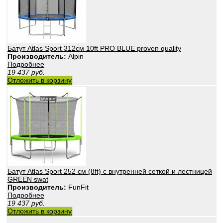
Батут Atlas Sport 312см 10ft PRO BLUE proven quality
Производитель:
Alpin
Подробнее
19 437
руб.
Отложить в корзину
Батут Atlas Sport 252 см (8ft) с внутренней сеткой и лестницей
GREEN swat
Производитель:
FunFit
Подробнее
19 437
руб.
Отложить в корзину