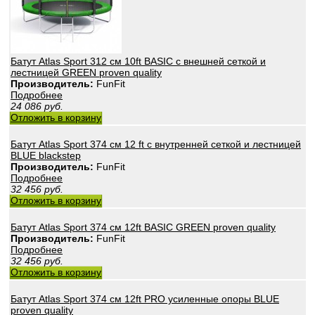
Батут Atlas Sport 312 см 10ft BASIC с внешней сеткой и
лестницей GREEN proven quality
Производитель:
FunFit
Подробнее
24 086
руб.
Отложить в корзину
Батут Atlas Sport 374 см 12 ft с внутренней сеткой и лестницей
BLUE blackstep
Производитель:
FunFit
Подробнее
32 456
руб.
Отложить в корзину
Батут Atlas Sport 374 см 12ft BASIC GREEN proven quality
Производитель:
FunFit
Подробнее
32 456
руб.
Отложить в корзину
Батут Atlas Sport 374 см 12ft PRO усиленные опоры BLUE
proven quality