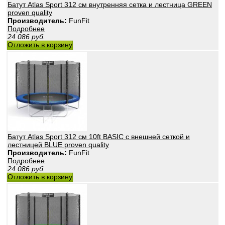
Батут Atlas Sport 312 см внутренняя сетка и лестница GREEN
proven quality
Производитель:
FunFit
Подробнее
24 086
руб.
Отложить в корзину
Батут Atlas Sport 312 см 10ft BASIC с внешней сеткой и
лестницей BLUE proven quality
Производитель:
FunFit
Подробнее
24 086
руб.
Отложить в корзину