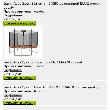
Батут Atlas Sport 252 см 8ft BASIC с лестницей BLUE proven
quality
Производитель:
FunFit
Подробнее
19 437
руб.
Отложить в корзину
Батут Atlas Sport 252 см (8ft) PRO ORANGE swat
Производитель:
FunFit
Подробнее
19 437
руб.
Отложить в корзину
Батут Atlas Sport 312см 10ft 4 PRO ORANGE proven quality
Производитель:
Alpin
Подробнее
20 924
руб.
Отложить в корзину