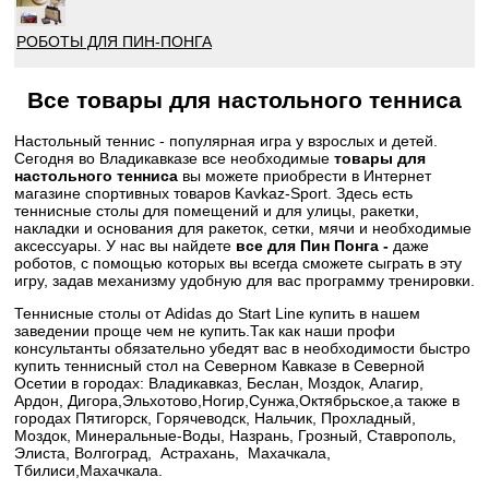
РОБОТЫ ДЛЯ ПИН-ПОНГА
Все товары для настольного тенниса
Настольный теннис - популярная игра у взрослых и детей.
Сегодня во Владикавказе все необходимые
товары для
настольного тенниса
вы можете приобрести в Интернет
магазине спортивных товаров Kavkaz-Sport. Здесь есть
теннисные столы для помещений и для улицы, ракетки,
накладки и основания для ракеток, сетки, мячи и необходимые
аксессуары. У нас вы найдете
все для Пин Понга -
даже
роботов, с помощью которых вы всегда сможете сыграть в эту
игру, задав механизму удобную для вас программу тренировки.
Теннисные столы от Adidas до Start Line купить в нашем
заведении проще чем не купить.Так как наши профи
консультанты обязательно убедят вас в необходимости быстро
купить теннисный стол на Северном Кавказе в Северной
Осетии в городах: Владикавказ, Беслан, Моздок, Алагир,
Ардон, Дигора,Эльхотово,Ногир,Сунжа,Октябрьское,а также в
городах Пятигорск, Горячеводск, Нальчик, Прохладный,
Моздок, Минеральные-Воды, Назрань, Грозный, Ставрополь,
Элиста, Волгоград, Астрахань, Махачкала,
Тбилиси,Махачкала.