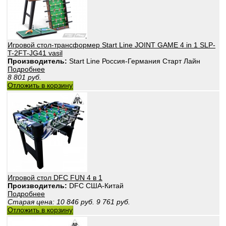
Игровой стол-трансформер Start Line JOINT GAME 4 in 1 SLP-
T-2FT-JG41 vasil
Производитель:
Start Line Россия-Германия Старт Лайн
Подробнее
8 801
руб.
Отложить в корзину
Игровой стол DFC FUN 4 в 1
Производитель:
DFС США-Китай
Подробнее
Старая цена:
10 846
руб.
9 761
руб.
Отложить в корзину