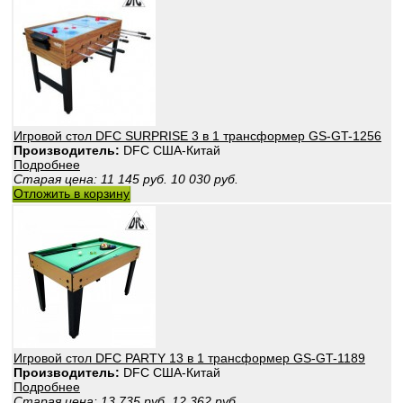
Игровой стол DFC SURPRISE 3 в 1 трансформер GS-GT-1256
Производитель:
DFС США-Китай
Подробнее
Старая цена:
11 145
руб.
10 030
руб.
Отложить в корзину
Игровой стол DFC PARTY 13 в 1 трансформер GS-GT-1189
Производитель:
DFС США-Китай
Подробнее
Старая цена:
13 735
руб.
12 362
руб.