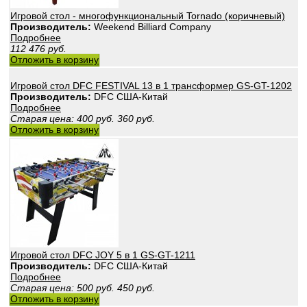
Игровой стол - многофункциональный Tornado (коричневый)
Производитель:
Weekend Billiard Company
Подробнее
112 476
руб.
Отложить в корзину
Игровой стол DFC FESTIVAL 13 в 1 трансформер GS-GT-1202
Производитель:
DFС США-Китай
Подробнее
Старая цена:
400
руб.
360
руб.
Отложить в корзину
Игровой стол DFC JOY 5 в 1 GS-GT-1211
Производитель:
DFС США-Китай
Подробнее
Старая цена:
500
руб.
450
руб.
Отложить в корзину