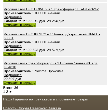
Игровой стол DFC DRIVE 2 в 1 трансформер ES-GT-48242
Производитель:
DFС США-Китай
Подробнее
Старая цена:
22 515
руб.
20 264
руб.
Отложить в корзину
Игровой стол DFC KICK "2 в 1" бильярд/аэрохоккей HM-GT-
60301
Производитель:
DFС США-Китай
Подробнее
Старая цена:
22 798
руб.
20 518
руб.
Отложить в корзину
Игровой стол - трансформер 3 в 1 Proxima Suares 48' арт.
G54810
Производитель:
Proxima Проксима
Подробнее
22 897
руб.
Отложить в корзину
Всего: 36
1
2
►
Наша Гарантия на тренажеры и спортивные товары
Новости Спорта Северного Кавказа