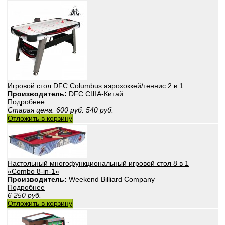
Игровой стол DFC Columbus аэрохоккей/теннис 2 в 1
Производитель:
DFС США-Китай
Подробнее
Старая цена:
600
руб.
540
руб.
Отложить в корзину
Настольный многофункциональный игровой стол 8 в 1
«Combo 8-in-1»
Производитель:
Weekend Billiard Company
Подробнее
6 250
руб.
Отложить в корзину