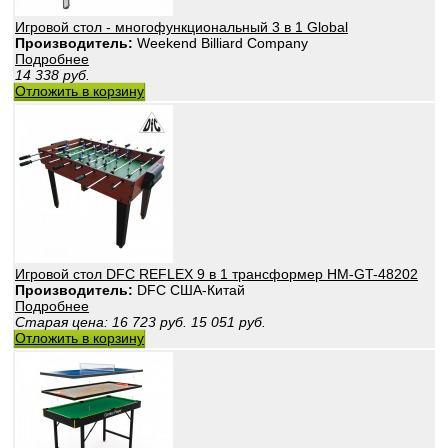
Игровой стол - многофункциональный 3 в 1 Global
Производитель:
Weekend Billiard Company
Подробнее
14 338
руб.
Отложить в корзину
Игровой стол DFC REFLEX 9 в 1 трансформер HM-GT-48202
Производитель:
DFС США-Китай
Подробнее
Старая цена:
16 723
руб.
15 051
руб.
Отложить в корзину