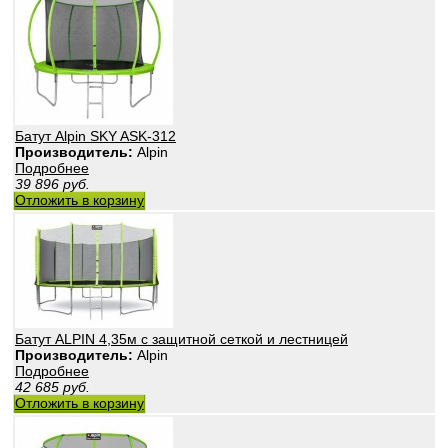
Батут Alpin SKY ASK-312
Производитель:
Alpin
Подробнее
39 896
руб.
Отложить в корзину
Батут ALPIN 4,35м с защитной сеткой и лестницей
Производитель:
Alpin
Подробнее
42 685
руб.
Отложить в корзину