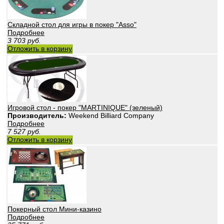
Складной стол для игры в покер "Asso"
Подробнее
3 703
руб.
Отложить в корзину
Игровой стол - покер "MARTINIQUE" (зеленый)
Производитель:
Weekend Billiard Company
Подробнее
7 527
руб.
Отложить в корзину
Покерный стол Мини-казино
Подробнее