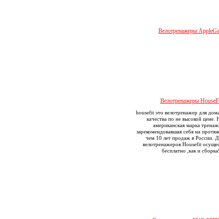
Велотренажеры AppleGa
Велотренажеры HouseFi
housefit это велотренажер для дом
качества по не высокой цене. H
американская марка тренаж
зарекомендовавшая себя на протя
чем 10 лет продаж в России. Д
велотренажеров Housefit осущес
бесплатно ,как и сборка