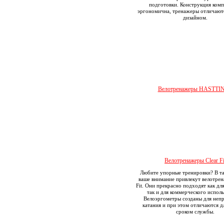
подготовки. Конструкция комп
эргономична, тренажеры отличают
дизайном.
Велотренажеры HASTTI
Велотренажеры Clear Fi
Любите упорные тренировки? В та
ваше внимание привлекут велотрен
Fit. Они прекрасно подходят как дл
так и для коммерческого исполь
Велоэргометры созданы для неп
катания и при этом отличаются 
сроком службы.