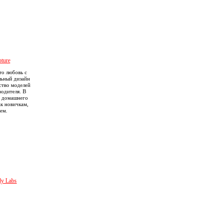
ture
то любовь с
льный дизайн
ство моделей
водителя. В
я домашнего
ак новичкам,
ем.
y Labs