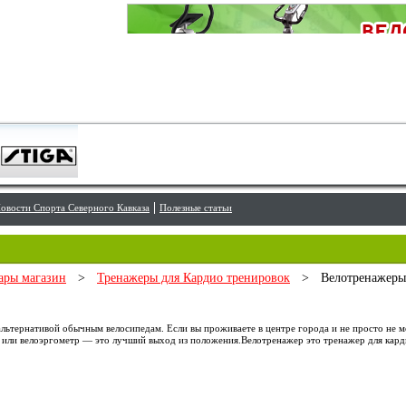
овости Спорта Северного Кавказа
Полезные статьи
ары магазин
>
Тренажеры для Кардио тренировок
>
Велотренажер
льтернативой обычным велосипедам. Если вы проживаете в центре города и не просто не 
а или велоэргометр — это лучший выход из положения.Велотренажер это тренажер для кар