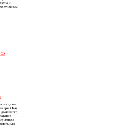
актна и
ся стильным
NGS
t
ком случае
ажеры Clear
я домашнего,
зования.
рерывного
длительным