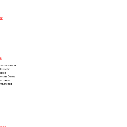
te
t
а отличного
ousefit
еров
жении более
оставка
твляется
!