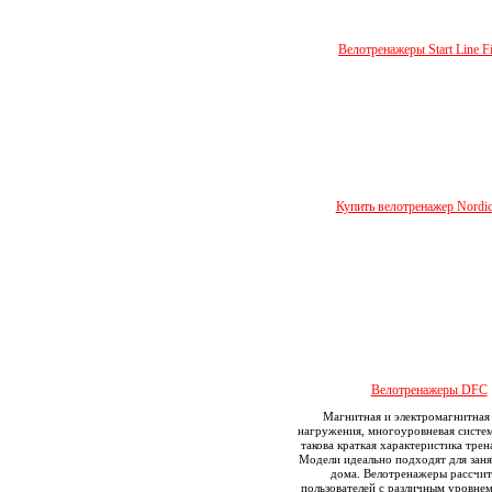
Велотренажеры Start Line Fi
Купить велотренажер Nordi
Велотренажеры DFС
Магнитная и электромагнитная
нагружения, многоуровневая систем
такова краткая характеристика тре
Модели идеально подходят для зан
дома. Велотренажеры рассчит
пользователей с различным уровне