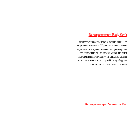
Велотренажеры Body Sculp
Велотренажеры Body Sculpture – э
первого взгляда. И уникальный, сти
– далеко не единственное преимуще
от известного во всем мире произ
ассортимент входят тренажеры дл
использования, который подойду к
так и спортсменам со стаж
Велотренажеры Svensson Bod