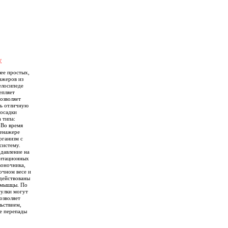
y
лее простых,
ажеров из
елосипеде
епляет
озволяет
ть отличную
осадки
 типа:
 Во время
ренажере
рганизм с
систему.
давление на
литационных
воночника,
очном весе и
адействованы
 мышцы. По
улки могут
озволяет
льствием,
ие перепады