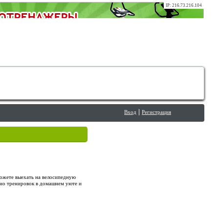
IP: 216.73.216.104
Вход
Регистрация
ы
можете выехать на велосипедную
дио тренировок в домашнем уюте и