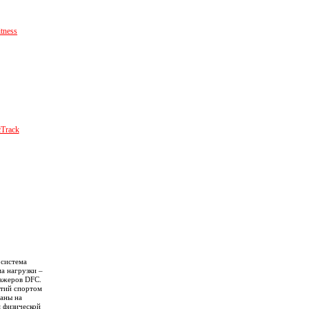
tness
cTrack
 система
а нагрузки –
нажеров DFC.
ятий спортом
аны на
м физической