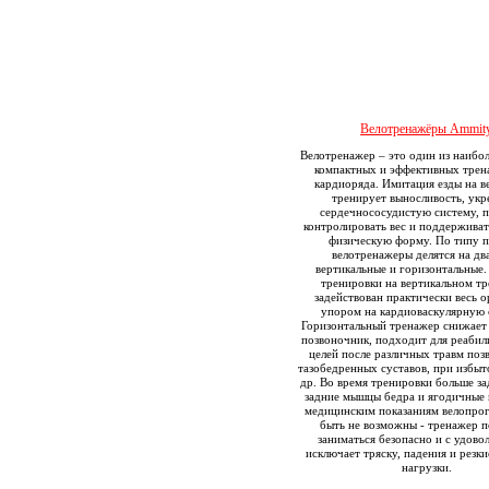
Велотренажёры Ammit
Велотренажер – это один из наибо
компактных и эффективных трен
кардиоряда. Имитация езды на в
тренирует выносливость, укр
сердечнососудистую систему, п
контролировать вес и поддержива
физическую форму. По типу п
велотренажеры делятся на два
вертикальные и горизонтальные.
тренировки на вертикальном т
задействован практически весь о
упором на кардиоваскулярную 
Горизонтальный тренажер снижает 
позвоночник, подходит для реаби
целей после различных травм поз
тазобедренных суставов, при избыт
др. Во время тренировки больше з
задние мышцы бедра и ягодичные
медицинским показаниям велопрог
быть не возможны - тренажер п
заниматься безопасно и с удово
исключает тряску, падения и резк
нагрузки.