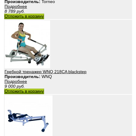
Производитель:
Torneo
Подробнее
8 789
руб.
Отложить в корзину
Гребной тренажер WNQ 218CA blackstep
Производитель:
WNQ
Подробнее
9 000
руб.
Отложить в корзину