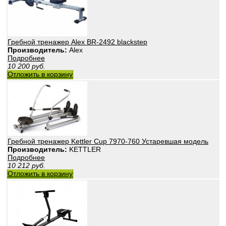
Гребной тренажер Alex BR-2492 blackstep
Производитель:
Alex
Подробнее
10 200
руб.
Отложить в корзину
Гребной тренажер Kettler Cup 7970-760 Устаревшая модель
Производитель:
KETTLER
Подробнее
10 212
руб.
Отложить в корзину