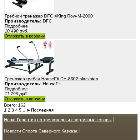
Гребной тренажер DFC XKing Row-M-2000
Производитель:
DFC
Подробнее
10 490
руб.
Отложить в корзину
Тренажер гребля HouseFit DH-8602 blackstep
Производитель:
HouseFit
Подробнее
11 796
руб.
Отложить в корзину
Всего: 162
1
2
3
4
5
...
►
Последняя
Наша Гарантия на тренажеры и спортивные товары
Новости Спорта Северного Кавказа