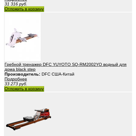
31 316
руб.
Отложить в корзину
Гребной тренажер DFC YUYOTO SQ-RM2002YO водный для
дома black step
Производитель:
DFC США-Китай
Подробнее
33 273
руб.
Отложить в корзину