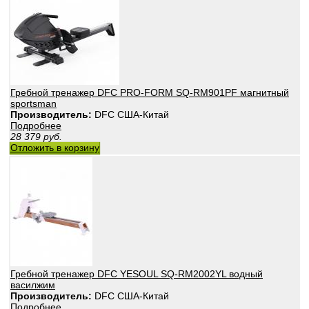
Гребной тренажер DFC PRO-FORM SQ-RM901PF магнитный
sportsman
Производитель:
DFC США-Китай
Подробнее
28 379
руб.
Отложить в корзину
Гребной тренажер DFC YESOUL SQ-RM2002YL водный
василжим
Производитель:
DFC США-Китай
Подробнее