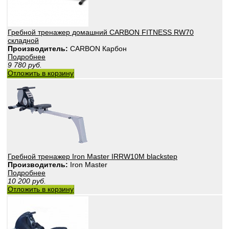
Гребной тренажер домашний CARBON FITNESS RW70
складной
Производитель:
CARBON Карбон
Подробнее
9 780
руб.
Отложить в корзину
Гребной тренажер Iron Master IRRW10M blackstep
Производитель:
Iron Master
Подробнее
10 200
руб.
Отложить в корзину