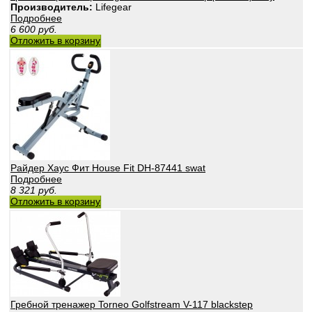
Производитель:
Lifegear
Подробнее
6 600
руб.
Отложить в корзину
Райдер Хаус Фит House Fit DH-87441 swat
Подробнее
8 321
руб.
Отложить в корзину
Гребной тренажер Torneo Golfstream V-117 blackstep