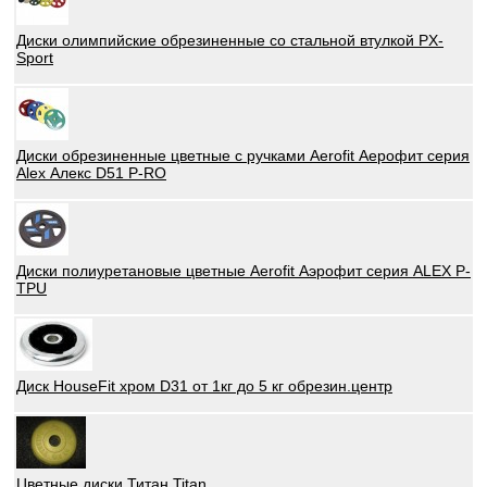
Диски олимпийские обрезиненные со стальной втулкой PX-
Sport
Диски обрезиненные цветные с ручками Aerofit Аерофит серия
Alex Алекс D51 P-RO
Диски полиуретановые цветные Aerofit Аэрофит серия ALEX P-
TPU
Диск HouseFit хром D31 от 1кг до 5 кг обрезин.центр
Цветные диски Титан Titan