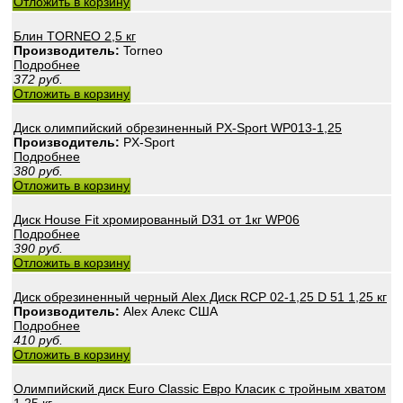
Отложить в корзину
Блин TORNEO 2,5 кг
Производитель:
Torneo
Подробнее
372
руб.
Отложить в корзину
Диск олимпийский обрезиненный PX-Sport WP013-1,25
Производитель:
PX-Sport
Подробнее
380
руб.
Отложить в корзину
Диск House Fit хромированный D31 от 1кг WP06
Подробнее
390
руб.
Отложить в корзину
Диск обрезиненный черный Alex Диск RCP 02-1,25 D 51 1,25 кг
Производитель:
Alex Алекс США
Подробнее
410
руб.
Отложить в корзину
Олимпийский диск Euro Classic Евро Класик с тройным хватом