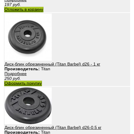
197
руб.
Отложить в корзину
Диск-блин обрезиненный (Titan Barbel) d26 - 1 кг
Производитель:
Titan
Подробнее
250
руб.
Оформить покупку
Диск-блин обрезиненный (Titan Barbel) d26-0.5 кг
Производитель:
Titan