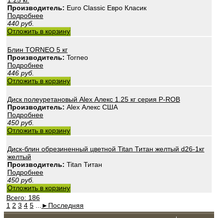
1.25 кг.
Производитель:
Euro Classic Евро Класик
Подробнее
440
руб.
Отложить в корзину
Блин TORNEO 5 кг
Производитель:
Torneo
Подробнее
446
руб.
Отложить в корзину
Диск полеуретановый Alex Алекс 1.25 кг серия P-ROB
Производитель:
Alex Алекс США
Подробнее
450
руб.
Отложить в корзину
Диск-блин обрезиненный цветной Titan Титан желтый d26-1кг
желтый
Производитель:
Titan Титан
Подробнее
450
руб.
Отложить в корзину
Всего: 186
1
2
3
4
5
...
►
Последняя