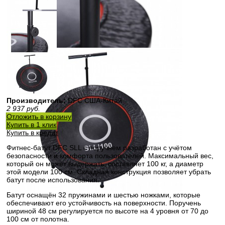
Производитель:
DFC США-Китай
2 937
руб.
Отложить в корзину
Купить в 1 клик
Купить в кредит
Фитнес-батут DFC SLL с поручнем разработан с учётом
безопасности и комфорта пользователей. Максимальный вес,
который он может выдержать, составляет 100 кг, а диаметр
этой модели 100 см. Складная конструкция позволяет убрать
батут после использования.
Батут оснащён 32 пружинами и шестью ножками, которые
обеспечивают его устойчивость на поверхности. Поручень
шириной 48 см регулируется по высоте на 4 уровня от 70 до
100 см от полотна.