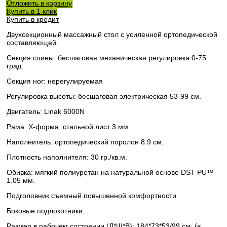
Отложить в корзину
Купить в 1 клик
Купить в кредит
Двухсекционный массажный стол с усиленной ортопедической
составляющей.
Секция спины: бесшаговая механическая регулировка 0-75
град.
Секция ног: нерегулируемая
Регулировка высоты: бесшаговая электрическая 53-99 см.
Двигатель: Linak 6000N
Рама: X-форма, стальной лист 3 мм.
Наполнитель: ортопедический поролон 8.9 см.
Плотность наполнителя: 30 гр./кв.м.
Обивка: мягкий полиуретан на натуральной основе DST PU™
1.05 мм.
Подголовник съемный повышенной комфортности
Боковые подлокотники
Размер в рабочем состоянии (Д*Ш*В): 184*73*53/99 см. (в