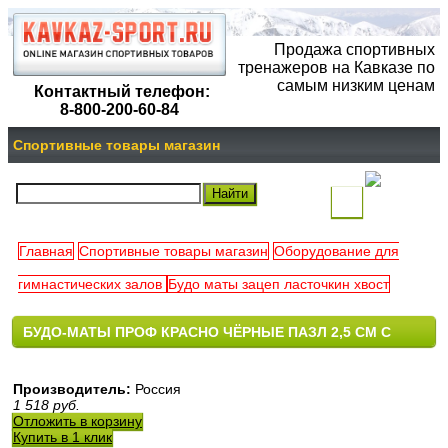
Продажа спортивных
тренажеров на Кавказе по
самым низким ценам
Контактный телефон:
8-800-200-60-84
Спортивные товары магазин
(
)
Главная
Спортивные товары магазин
Оборудование для
Ваша
гимнастических залов
Будо маты зацеп ласточкин хвост
корзина
БУДО-МАТЫ ПРОФ КРАСНО ЧЁРНЫЕ ПАЗЛ 2,5 СМ С
пуста
ЗАЦЕПОМ ЛАСТОЧКИН ХВОСТ 40 ШОР S-DOSTAVKA БУДО
Производитель:
Россия
МАТЫ ВАСИЛ ТАТАМИ РИСОВАЯ СОЛОМКА ТАТАМИ
1 518
руб.
Отложить в корзину
VASIL
Купить в 1 клик