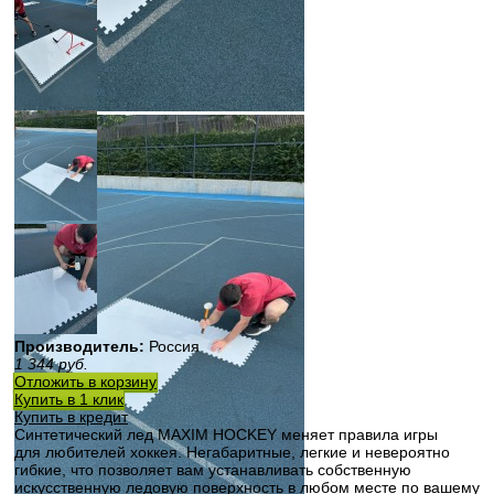
Производитель:
Россия
1 344
руб.
Отложить в корзину
Купить в 1 клик
Купить в кредит
Синтетический лед MAXIM HOCKEY меняет правила игры
для любителей хоккея.
Негабаритные, легкие и невероятно
гибкие, что позволяет вам устанавливать собственную
искусственную ледовую поверхность в любом месте по вашему