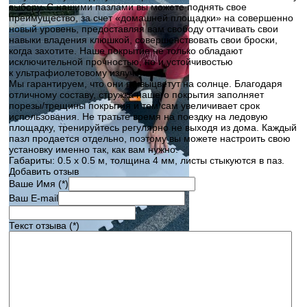
выбору.
С нашими пазлами вы можете поднять свое
преимущество, за счет
«домашней
площадки» на совершенно
новый уровень, предоставляя вам свободу оттачивать свои
навыки владения клюшкой, совершенствовать свои броски,
когда захотите.
Наше покрытие не только обладают
исключительной прочностью, но и устойчивостью
к ультрафиолетовому излучению.
Мы гарантируем, что они не выцветут на солнце.
Благодаря
отличному составу, стружка нашего покрытия заполняет
порезы/трещины покрытия и тем сам увеличивает срок
использования.
Не тратьте время на поездку на ледовую
площадку, тренируйтесь регулярно не выходя из дома.
Каждый
пазл продается отдельно, поэтому вы можете настроить свою
установку именно так, как вам нужно.
Габариты: 0.5 х 0.5 м, толщина 4 мм, листы стыкуются в паз.
Добавить отзыв
Ваше Имя (*)
Ваш E-mail
Текст отзыва (*)