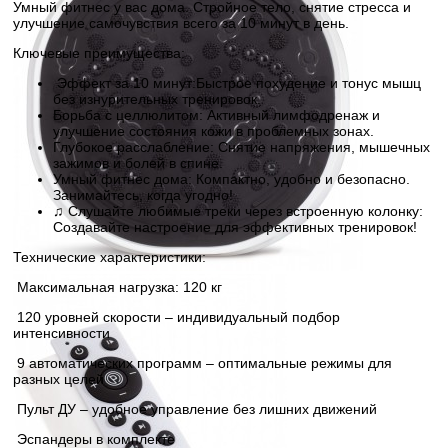
Умный фитнес у вас дома. Стройное тело, снятие стресса и
улучшение самочувствия всего за 10 минут в день.
Ключевые преимущества:
‍️ Эффект за 10 минут:Быстрое похудение и тонус мышц
без изнурительных тренировок.
Борьба с целлюлитом: Активный лимфодренаж и
улучшение состояния кожи в проблемных зонах.
‍️Глубокое расслабление: Снятие напряжения, мышечных
зажимов и болей в спине.
Умный фитнес дома: Компактно, удобно и безопасно.
Занимайтесь, когда угодно!
♫ Слушайте любимые треки через встроенную колонку:
Создавайте настроение для эффективных тренировок!
Технические характеристики:
Максимальная нагрузка: 120 кг
120 уровней скорости – индивидуальный подбор
интенсивности
9 автоматических программ – оптимальные режимы для
разных целей
Пульт ДУ – удобное управление без лишних движений
Эспандеры в комплекте