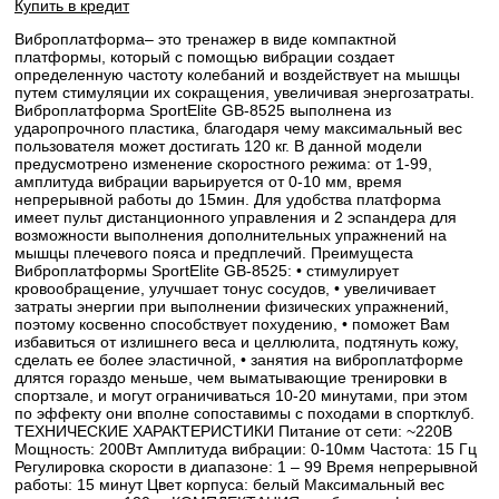
Купить в кредит
Виброплатформа– это тренажер в виде компактной
платформы, который с помощью вибрации создает
определенную частоту колебаний и воздействует на мышцы
путем стимуляции их сокращения, увеличивая энергозатраты.
Виброплатформа SportElite GB-8525 выполнена из
ударопрочного пластика, благодаря чему максимальный вес
пользователя может достигать 120 кг. В данной модели
предусмотрено изменение скоростного режима: от 1-99,
амплитуда вибрации варьируется от 0-10 мм, время
непрерывной работы до 15мин. Для удобства платформа
имеет пульт дистанционного управления и 2 эспандера для
возможности выполнения дополнительных упражнений на
мышцы плечевого пояса и предплечий. Преимущеста
Виброплатформы SportElite GB-8525: • стимулирует
кровообращение, улучшает тонус сосудов, • увеличивает
затраты энергии при выполнении физических упражнений,
поэтому косвенно способствует похудению, • поможет Вам
избавиться от излишнего веса и целлюлита, подтянуть кожу,
сделать ее более эластичной, • занятия на виброплатформе
длятся гораздо меньше, чем выматывающие тренировки в
спортзале, и могут ограничиваться 10-20 минутами, при этом
по эффекту они вполне сопоставимы с походами в спортклуб.
ТЕХНИЧЕСКИЕ ХАРАКТЕРИСТИКИ Питание от сети: ~220В
Мощность: 200Вт Амплитуда вибрации: 0-10мм Частота: 15 Гц
Регулировка скорости в диапазоне: 1 – 99 Время непрерывной
работы: 15 минут Цвет корпуса: белый Максимальный вес