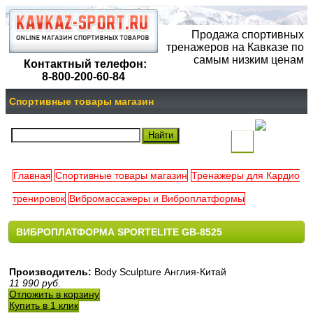
Продажа спортивных
тренажеров на Кавказе по
самым низким ценам
Контактный телефон:
8-800-200-60-84
Спортивные товары магазин
(
)
Главная
Спортивные товары магазин
Тренажеры для Кардио
Ваша
тренировок
Вибромассажеры и Виброплатформы
корзина
ВИБРОПЛАТФОРМА SPORTELITE GB-8525
пуста
Производитель:
Body Sculpture Англия-Китай
11 990
руб.
Отложить в корзину
Купить в 1 клик